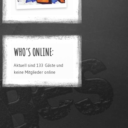
WHO'S ONLINE:
Aktuell sind 133 Gäste und
keine Mitglieder online