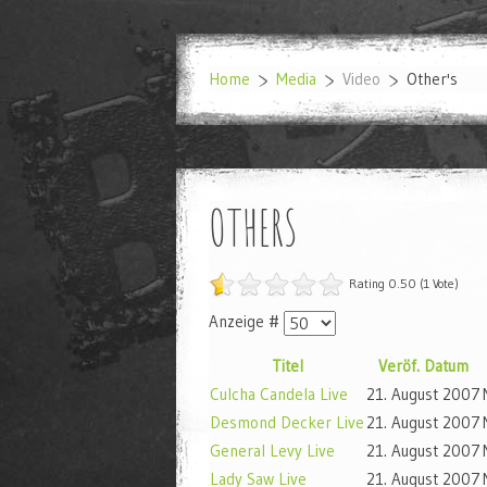
Home
Media
Video
Other's
OTHERS
Rating 0.50 (1 Vote)
Anzeige #
Titel
Veröf. Datum
Culcha Candela Live
21. August 2007
Desmond Decker Live
21. August 2007
General Levy Live
21. August 2007
Lady Saw Live
21. August 2007