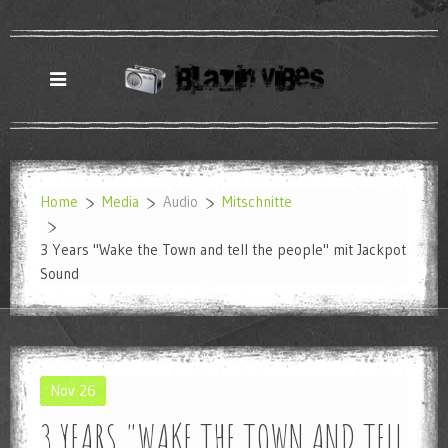
Home
Media
Audio
Mitschnitte
3 Years "Wake the Town and tell the people" mit Jackpot
Sound
Nov
26
3 YEARS "WAKE THE TOWN AND TELL