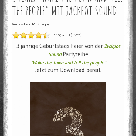
THE PEOPLE" MIT JACKPOT SOUND
Verfasst von Mr Niceguy.
Rating 4.50 (1 Vote)
3 jährige Geburtstags Feier von der
Jackpot
Partyreihe
Sound
"Wake the Town and tell the people"
Jetzt zum Download bereit.