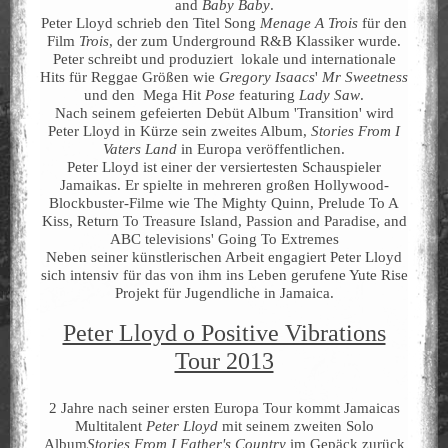
and
Baby Baby
.
Peter Lloyd schrieb den Titel Song
Menage A Trois
für den
Film
Trois
, der zum Underground R&B Klassiker wurde.
Peter schreibt und produziert lokale und internationale
Hits für Reggae Größen wie
Gregory Isaacs
'
Mr Sweetness
und den Mega Hit
Pose
featuring
Lady Saw
.
Nach seinem gefeierten Debüt Album 'Transition' wird
Peter Lloyd in Kürze sein zweites Album,
Stories From I
Vaters Land
in Europa veröffentlichen.
Peter Lloyd ist einer der versiertesten Schauspieler
Jamaikas. Er spielte in mehreren großen Hollywood-
Blockbuster-Filme wie The Mighty Quinn, Prelude To A
Kiss, Return To Treasure Island, Passion and Paradise, and
ABC televisions' Going To Extremes
Neben seiner künstlerischen Arbeit engagiert Peter Lloyd
sich intensiv für das von ihm ins Leben gerufene Yute Rise
Projekt für Jugendliche in Jamaica.
Peter Lloyd o Positive Vibrations
Tour 2013
2 Jahre nach seiner ersten Europa Tour kommt Jamaicas
Multitalent
Peter Lloyd
mit seinem zweiten Solo
Album
Stories From I Father's Country
im Gepäck zurück