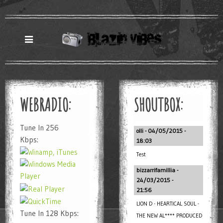
WEBRADIO:
SHOUTBOX:
Tune In 256
olli - 04/05/2015 -
Kbps:
18:03
Test
bizzarrifamillia -
24/03/2015 -
21:56
LION D - HEARTICAL SOUL -
Tune In 128 Kbps:
THE NEW AL**** PRODUCED