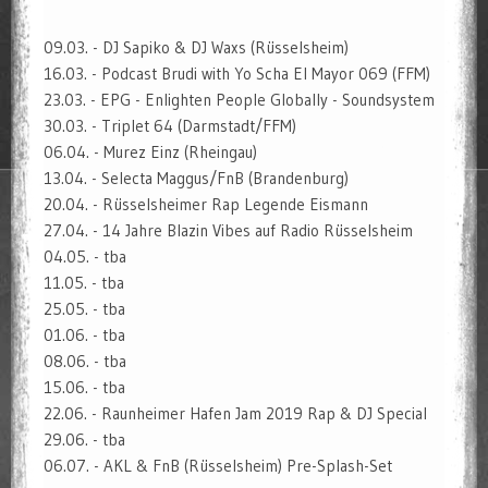
09.03. -
DJ Sapiko
& DJ Waxs (Rüsselsheim)
16.03. - Podcast Brudi with
Yo Scha El Mayor
069 (FFM)
23.03. -
EPG - Enlighten People Globally - Soundsystem
30.03. -
Triplet
64 (Darmstadt/FFM)
06.04. -
Murez Einz
(Rheingau)
13.04. - Selecta Maggus/FnB (Brandenburg)
20.04. - Rüsselsheimer Rap Legende
Eismann
27.04. - 14 Jahre Blazin Vibes auf
Radio Rüsselsheim
04.05. - tba
11.05. - tba
25.05. - tba
01.06. - tba
08.06. - tba
15.06. - tba
22.06. - Raunheimer
Hafen Jam 2019
Rap & DJ Special
29.06. - tba
06.07. -
AKL
& FnB (Rüsselsheim) Pre-Splash-Set