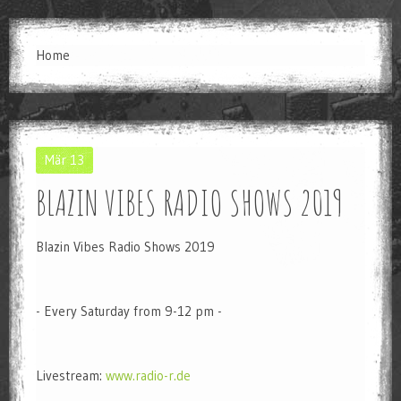
18/05/2014 -
02:12
Und seid ihr am Start???
Home
History
Mär
13
BLAZIN VIBES RADIO SHOWS 2019
Blazin Vibes Radio Shows 2019
- Every Saturday from 9-12 pm -
Livestream:
www.radio-r.de