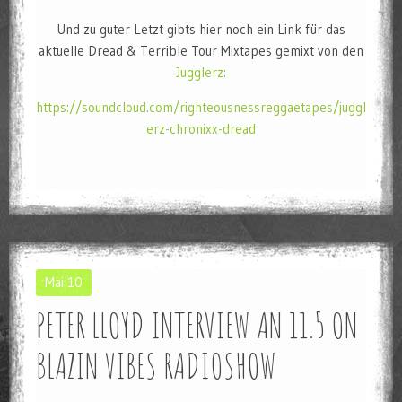
Und zu guter Letzt gibts hier noch ein Link für das
aktuelle Dread & Terrible Tour Mixtapes gemixt von den
Jugglerz:
https://soundcloud.com/righteousnessreggaetapes/juggl
erz-chronixx-dread
Mai
10
PETER LLOYD INTERVIEW AN 11.5 ON
BLAZIN VIBES RADIOSHOW