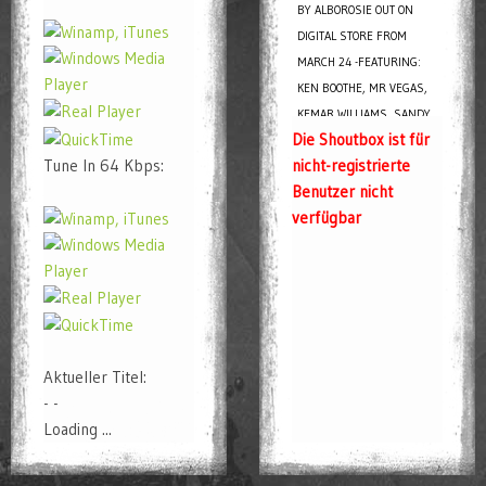
BY ALBOROSIE OUT ON
DIGITAL STORE FROM
MARCH 24 -FEATURING:
KEN BOOTHE, MR VEGAS,
KEMAR WILLIAMS, SANDY
Die Shoutbox ist für
SMITH -Google Play -
Tune In 64 Kbps:
nicht-registrierte
http://goo.gl/zPpmOF -
Benutzer nicht
iTunes -
verfügbar
http://goo.gl/S9o4dv
AlBaron -
18/05/2014 -
03:22
Unique is killing it
olli - 18/05/2014 -
Aktueller Titel:
02:36
-
-
die Playlist findet Ihr ab
Loading ...
morgen bei facebook
melli -